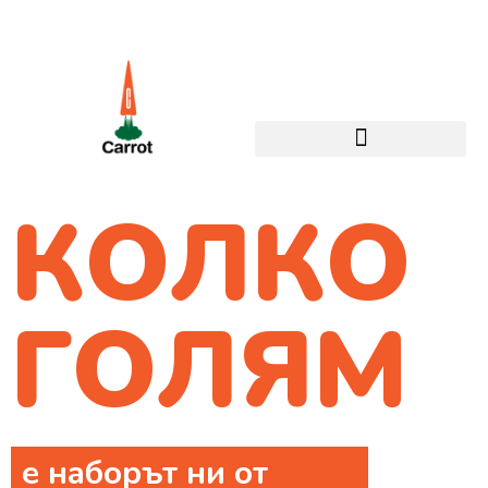
КОЛКО
ГОЛЯМ
е наборът ни от