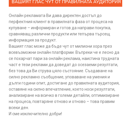
ВАШИЯТ ГЛАС ЧУТ ОТ ПРАВИЛНАТА АУДИТОРИЯ
Онлайн рекламата Ви дава директен достъп до
перфектния клиент в правилната фаза от процеса на
купуване – информиран и готов да направи покупка,
сравняващ различни продукти или тепърва търсещ
информация за продукт.
Вашият глас може да бъде чут от милиони хора през
всевъзможни онлайн платформи. Въпреки че е лесно да
се похарчат пари за онлайн реклама, наистина трудната
част е тези реклами да доведат до осезаеми резултати,
без това да Ви струва цяло състояние. Създаване на
силно рекламно съобщение, уповаване на умения и
дълги години опит, достигане до правилната аудитория,
оставяне на силно впечатление, което носи резултати,
анализиране на всичко в големи детайли, оптимизиране
на процеса, повтаряне отново и отново – това правим
всеки ден.
И сме изключително добри!