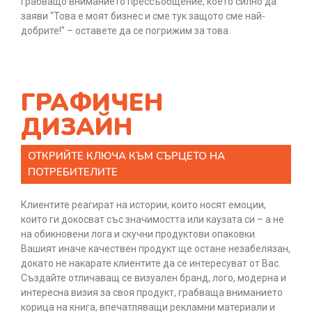
грабващо вниманието прессъобщение, което силно да
заяви “Това е моят бизнес и сме тук защото сме най-
добрите!” – оставете да се погрижим за това.
ГРАФИЧЕН
ДИЗАЙН
ОТКРИЙТЕ КЛЮЧА КЪМ СЪРЦЕТО НА
ПОТРЕБИТЕЛИТE
Клиентите реагират на истории, които носят емоции,
които ги докосват със значимостта или каузата си – а не
на обикновени лога и скучни продуктови опаковки.
Вашият иначе качествен продукт ще остане незабелязан,
докато не накарате клиентите да се интересуват от Вас.
Създайте отличаващ се визуален бранд, лого, модерна и
интересна визия за своя продукт, грабваща вниманието
корица на книга, впечатляващи рекламни материали и