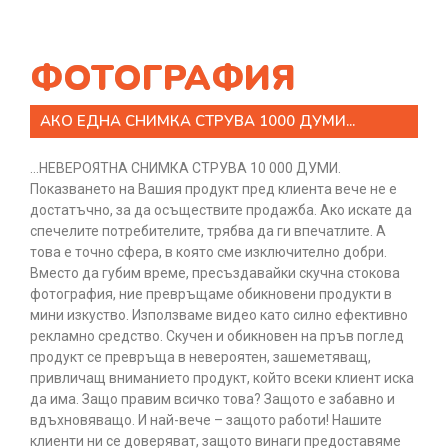
ФОТОГРАФИЯ
АКО ЕДНА СНИМКА СТРУВА 1000 ДУМИ...
…НЕВЕРОЯТНА СНИМКА СТРУВА 10 000 ДУМИ.
Показването на Вашия продукт пред клиента вече не е
достатъчно, за да осъществите продажба. Ако искате да
спечелите потребителите, трябва да ги впечатлите. А
това е точно сфера, в която сме изключително добри.
Вместо да губим време, пресъздавайки скучна стокова
фотография, ние превръщаме обикновени продукти в
мини изкуство. Използваме видео като силно ефективно
рекламно средство. Скучен и обикновен на пръв поглед
продукт се превръща в невероятен, зашеметяващ,
привличащ вниманието продукт, който всеки клиент иска
да има. Защо правим всичко това? Защото е забавно и
вдъхновяващо. И най-вече – защото работи! Нашите
клиенти ни се доверяват, защото винаги предоставяме